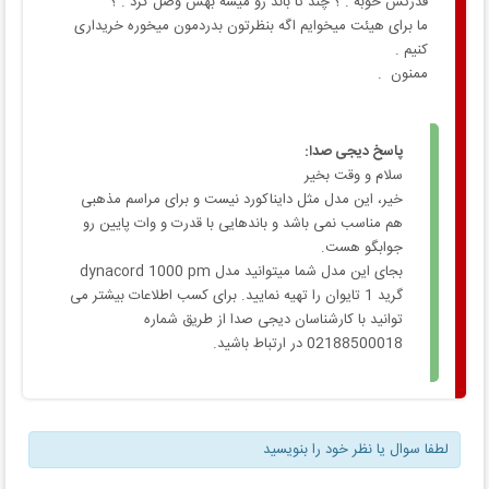
قدرتش خوبه . ؟ چند تا باند رو میشه بهش وصل کرد . ؟
ما برای هیئت میخوایم اگه بنظرتون بدردمون میخوره خریداری
کنیم .
ممنون ‌ .
پاسخ دیجی صدا:
سلام و وقت بخیر
خیر، این مدل مثل دایناکورد نیست و برای مراسم مذهبی
هم مناسب نمی باشد و باندهایی با قدرت و وات پایین رو
جوابگو هست.
بجای این مدل شما میتوانید مدل dynacord 1000 pm
گرید 1 تایوان را تهیه نمایید. برای کسب اطلاعات بیشتر می
توانید با کارشناسان دیجی صدا از طریق شماره
02188500018 در ارتباط باشید.
لطفا سوال یا نظر خود را بنویسید