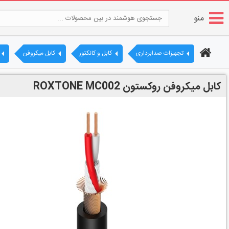
منو
تجهیزات صدابرداری
کابل و کانکتور
کابل میکروفن
کابل میکروفن روکستون ROXTONE MC002