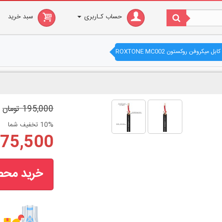
حساب کـاربری
سبد خرید
کابل میکروفن روکستون ROXTONE MC002
195,000 تومان
10% تخفیف شما
175,500 توم
خرید مح