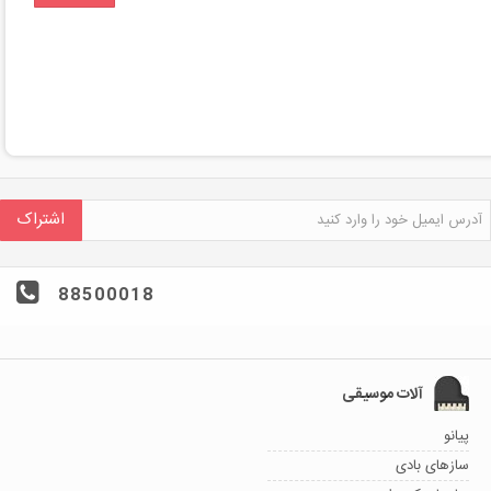
اشتراک
88500018
آلات موسیقی
پیانو
سازهای بادی