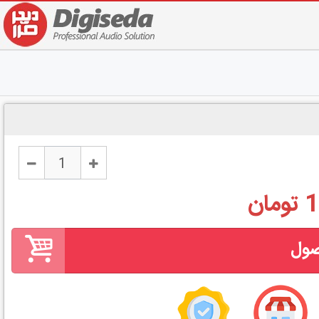
ان
صول