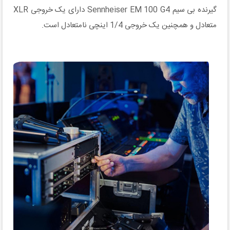
گیرنده بی سیم Sennheiser EM 100 G4 دارای یک خروجی XLR
متعادل و همچنین یک خروجی 1/4 اینچی نامتعادل است.