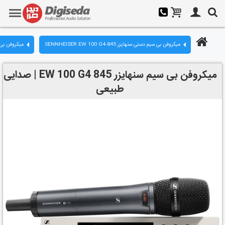
میکروفن بی سیم دستی سنهایزر SENNHEISER EW 100 G4-845
میکروفن بی
میکروفن بی سیم سنهایزر EW 100 G4 845 | صدایی
طبیعی