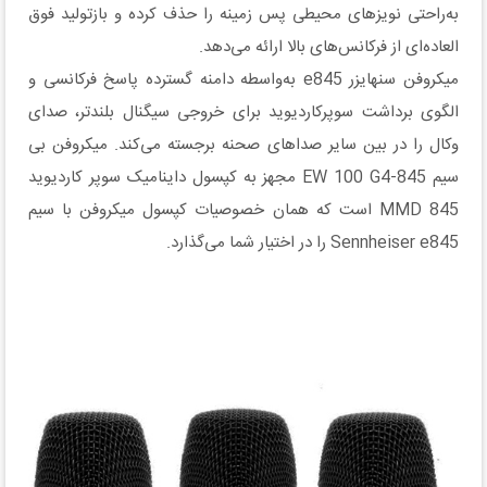
به‌راحتی نویزهای محیطی پس زمینه را حذف کرده و بازتولید فوق
العاده‌ای از فرکانس‌های بالا ارائه می‌دهد.
میکروفن سنهایزر e845 به‌واسطه دامنه گسترده پاسخ فرکانسی و
الگوی برداشت سوپرکاردیوید برای خروجی سیگنال بلندتر، صدای
وکال را در بین سایر صداهای صحنه برجسته می‌کند. میکروفن بی
سیم EW 100 G4-845 مجهز به کپسول داینامیک سوپر کاردیوید
MMD 845 است که همان خصوصیات کپسول میکروفن با سیم
Sennheiser e845 را در اختیار شما می‌گذارد.