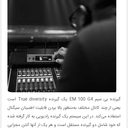
گیرنده بی سیم EM 100 G4 یک گیرنده True diversity است
یعنی از چند کانال مختلف به‌منظور بالا بردن قابلیت اطمینان سیگنال
استفاده می‌کند. در این سیستم یک گیرنده رادیویی به کار گرفته شده
که خود شامل دو گیرنده مستقل است و هر یک از آنها آنتن مجزایی