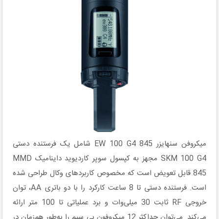
میکروفن سنهایزر EW 100 G4 845 شامل یک فرستنده دستی
SKM 100 G4 مجهز به کپسول سوپر کاردیوید داینامیک MMD
845 قابل تعویض است که مخصوص کاربردهای وکال طراحی شده
است. فرستنده دستی تا 8 ساعت کارکرد را با دو باتری AA، توان
خروجی RF ثابت 30 میلی‌وات و برد عملیاتی تا 100 متر ارائه
می‌کند. می‌توان حداکثر 12 میکروفون بی سیم را به‌طور هم‌زمان در