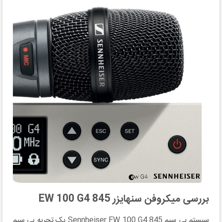
بررسی میکروفن سنهایزر EW 100 G4 845
سیستم بی سیم Sennheiser EW 100 G4 845 یک تجربه بی سیم