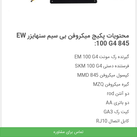
محتویات پکیج میکروفن بی سیم سنهایزر EW
100 G4 845:
گیرنده رک مونت EM 100 G4
فرستنده دستی SKM 100 G4
کپسول میکروفن MMD 845
گیره میکروفن MZQ
دو آنتن rod
دو باتری AA
کیت رک GA3
کابل اتصال RJ10
دفترچه راهنما
تماس برای مشاوره