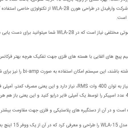
 است.
در اجراهای بزرگ، فضای بیرون و یا فضای داخل به پوشش های صو
 امکان استفاده به صورت bi-amp را نیز برای شما فراهم میکند.
WLA-28 جهت تولید صدای بسیار زیاد تا 132 دی بی SPL، تنها نیاز به توان 400