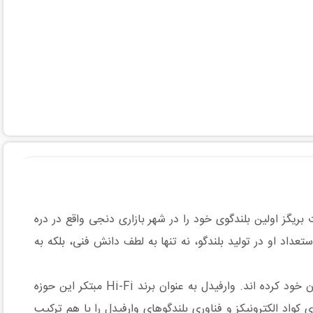
دگوهای Hi-Fi بود که برندی بسیار مشهور است. گیلبرت بریگز اولین بلندگوی خود را در شهر بازاری دنجی واقع در دره
عداد او در تولید بلندگو، نه تنها به لطف دانش فنی، بلکه به
اولین تولیدات او جایزه‌ی اول و دوم مسابقه‌ی انجمن رادیوی بردفور بود و محصولات Hi-Fi وارفیدل، تا به امروز جوایز زیادی را از آن خود کرده اند. وارفیدل به عنوان برند Hi-Fi مبتکر این حوزه
شرکت کواد همکاری کرد و تکنولوژی کواد الکترونیکز و فناوری بلندگوهای وارفیدل را با هم ترکیب