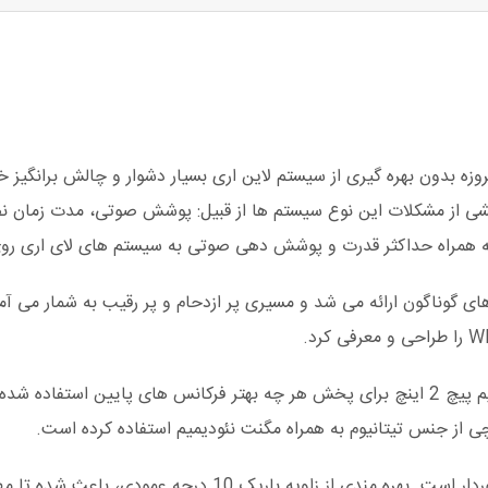
زه بدون بهره گیری از سیستم لاین اری بسیار دشوار و چالش برانگیز
 بخشی از مشکلات این نوع سیستم ها از قبیل: پوشش صوتی، مدت زمان 
ه همراه حداکثر قدرت و پوشش دهی صوتی به سیستم های لای اری روی 
توسط شرکت های گوناگون ارائه می شد و مسیری پر ازدحام و پر رقیب به شمار 
در هر WLA-28 از دو عدد پخش کننده قدرتمند 8 اینچی با قطر سیم پیچ 2 اینچ برای پخش هر چه
WLA-28 از زاویه پوشش 100 درجه افقی و 10 درجه عمودی برخوردار 