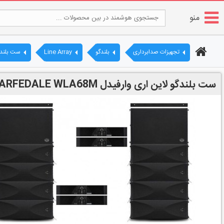
منو
تجهیزات صدابرداری
بلندگو
Line Array
ست بلندگو لای
ست بلندگو لاین اری وارفیدل WHARFEDALE WLA68M