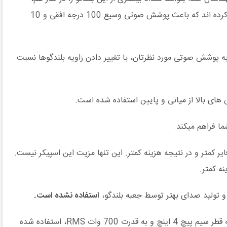
بدون به وجود آمدن مشکل تداخل فرکانسی به کار ببرند. مهندسان شرکت وارفیدل در طراحی هورن WLA-28 از تکنولوژی خاصی استفاده کرده اند که باعث پوشش صوتی وسیع 100 درجه افقی و 10
تی مختلفی نیاز است که در WLA-28 شما میتوانید برای دست یابی به پوشش صوتی مورد نظرتان، با تغییر دادن زاویه بلندگوها نسبت
 وات RMS، نیاز دارد و این یعنی مصرف کمتر، آمپلی فایر کمتر و در نتیجه هزینه کمتر. این تنها مزیت این اسپیکر نیست.
استفاده نشده است.
این سیستم جهت پخش هرچه بهتر فرکانس های پایین ساب ووفر مدل WLA-15 را طراحی و معرفی کرد که در آن از یک ووفر 15 اینچ به قطر سیم پیچ 4 اینچ و به قدرت 700 وات RMS، استفاده شده