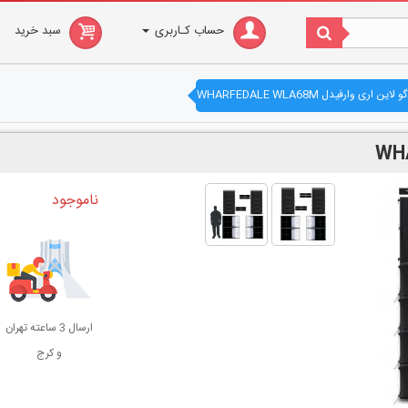
حساب کـاربری
سبد خرید
ن اری وارفیدل WHARFEDALE WLA68M
ناموجود
ارسال 3 ساعته تهران
و کرج