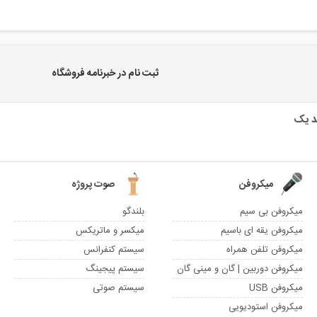
ثبت نام در خبرنامه فروشگاه
میکروفن
صوت پروژه
میکروفن بی سیم
بلندگو
میکروفن یقه ای باسیم
میکسر و ماتریکس
میکروفن تلفن همراه
سیستم کنفرانس
میکروفن دوربین | گان و مینی گان
سیستم پیجینگ
میکروفن USB
سیستم صوتی
میکروفن استودیویی