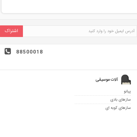
اشتراک
88500018
آلات موسیقی
پیانو
سازهای بادی
سازهای کوبه ای