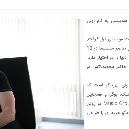
وییسی به نام اولی
زرگ آلات موسیقی قرار گرفت.
بهرینگر گروهی متشکل از شرکت های بین المللی است که درحال حاضر مستقیما در 10
می کند و شبکه فروش اینترنتی در 130 کشور دنیا را در اختیار دارد.
ل حاضر محصولاتش در
Music Grou، با ریاست اولی بهرینگر است که
یک، بوگرا و همچنین
یوروتک (شرکت خدمات محصولات الکترونیکی) نیز هست. Music Group در ژوئن
لندگو حرفه ای را طراحی