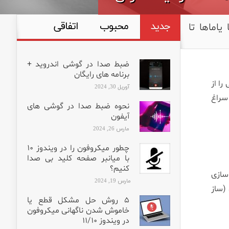
جدید
محبوب
اتفاقی
ملودیکا ۲۰۲۲ از ملودیکا یاماها تا
ضبط صدا در گوشی اندروید +
برنامه های رایگان
ا از
آوریل 30, 2024
 سراغ
نحوه ضبط صدا در گوشی های
آیفون
مارس 26, 2024
چطور میکروفون را در ویندوز ۱۰
با میانبر صفحه کلید بی صدا
کنیم؟
 سازی
مارس 19, 2024
 (ساز
۵ روش حل مشکل قطع یا
خاموش شدن ناگهانی میکروفون
در ویندوز ۱۱/۱۰