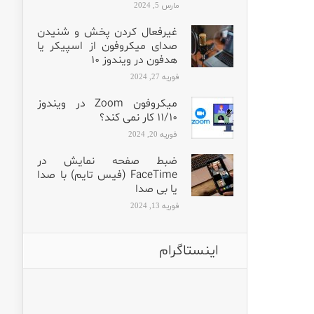
مارس 5, 2024
غیرفعال کردن پخش و شنیدن
صدای میکروفون از اسپیکر یا
هدفون در ویندوز ۱۰
فوریه 27, 2024
میکروفون Zoom در ویندوز
۱۱/۱۰ کار نمی کند؟
فوریه 20, 2024
ضبط صفحه نمایش در
FaceTime (فیس تایم) با صدا
یا بی صدا
فوریه 13, 2024
اینستاگرام
برای قیمت و مشخصات کامل،
کلمه «آمپلی» را کامنت کنید.
اگه میکروفون Hollyland داری و تو
ای بدونی… چرا عدد
کتورهایی که پشت
طراحی جمع‌وجور، ساختار دقی