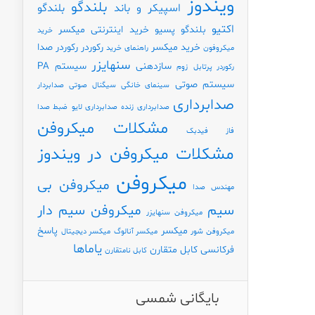
ویندوز
بلندگو
اسپیکر و باند
بلندگو
اکتیو
بلندگو پسیو
خرید اینترنتی میکسر
خرید
خرید میکسر
رکوردر
رکوردر صدا
میکروفون
راهنمای خرید
سنهایزر
سازدهنی
سیستم PA
رکوردر پرتابل
زوم
سیستم صوتی
سینمای خانگی
سیگنال صوتی
صدابردار
صدابرداری
صدابرداری زنده
صدابرداری لایو
ضبط صدا
مشکلات میکروفن
فاز
فیدبک
مشکلات میکروفن در ویندوز
میکروفن
میکروفن بی
مهندس صدا
سیم
میکروفن سیم دار
میکروفن سنهایزر
میکسر
پاسخ
میکروفن شور
میکسر آنالوگ
میکسر دیجیتال
یاماها
فرکانسی
کابل متقارن
کابل نامتقارن
بایگانی شمسی