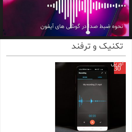
نحوه ضبط صدا در گوشی های آیفون
تکنیک و ترفند
آوریل
30