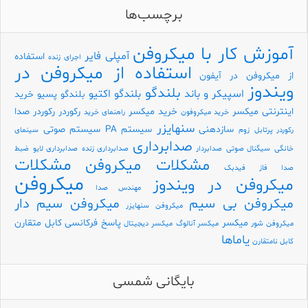
برچسب‌ها
آموزش کار با میکروفن
آمپلی فایر
استفاده
اجرای زنده
استفاده از میکروفن در
از میکروفن در آیفون
ویندوز
بلندگو
اسپیکر و باند
بلندگو اکتیو
بلندگو پسیو
خرید
اینترنتی میکسر
خرید میکسر
رکوردر
رکوردر صدا
خرید میکروفون
راهنمای خرید
سنهایزر
سازدهنی
سیستم PA
سیستم صوتی
رکوردر پرتابل
زوم
سینمای
صدابرداری
خانگی
سیگنال صوتی
صدابردار
صدابرداری زنده
صدابرداری لایو
ضبط
مشکلات
مشکلات میکروفن
صدا
فاز
فیدبک
میکروفن
میکروفن در ویندوز
مهندس صدا
میکروفن بی سیم
میکروفن سیم دار
میکروفن سنهایزر
میکسر
پاسخ فرکانسی
کابل متقارن
میکروفن شور
میکسر آنالوگ
میکسر دیجیتال
یاماها
کابل نامتقارن
بایگانی شمسی