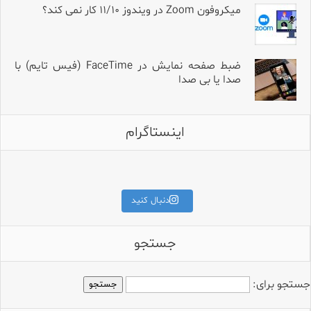
میکروفون Zoom در ویندوز ۱۱/۱۰ کار نمی کند؟
ضبط صفحه نمایش در FaceTime (فیس تایم) با
صدا یا بی صدا
اینستاگرام
برای قیمت و مشخصات کامل،
کلمه «آمپلی» را کامنت کنید.
اگه میکروفون Hollyland داری و تو
طراحی جمع‌وجور، ساختار دقی
دنبال کنید
جستجو
جستجو برای: