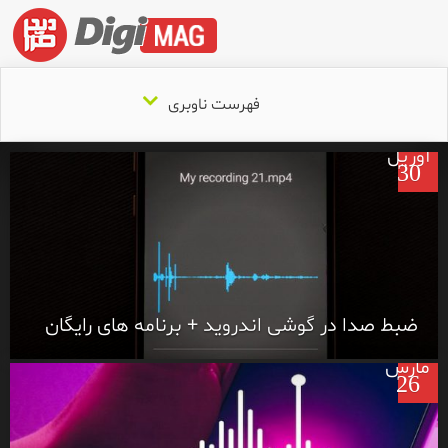
۰
فهرست ناوبری
آوریل
30
۰
ضبط صدا در گوشی اندروید + برنامه های رایگان
مارس
26