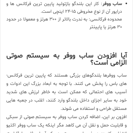
ساب ووفر
: کار این بلندگو بازتولید پایین­ ترین فرکانس­ ها و
درایور آن از نوع مخروطی ۱۵-۲۴ اینچی است.
محدوده فرکانسی: به ندرت بالاتر از ۳۰۰ هرتز و معمولا در حدود
۳۰ هرتز یا پایین­تر
آیا افزودن ساب ووفر به سیستم صوتی
الزامی است؟
ساب­ ووفرها بلندگوهای بزرگی هستند که پایین­ ترین فرکانس­
های باس را پخش می­ کنند. با توجه به ابعاد بزرگ این ادوات و
آسیب­ های احتمالی که ممکن است به خاطر لرزش­ های شدید
خود به سایر اجزای داخل بلندگو وارد کنند، اغلب در جعبه هایی
مستقل طراحی و استفاده می شوند.
افزون بر این، اضافه کردن ساب­ ووفر به سیستم صوتی از سبکی
و قابلیت حمل­ و نقل آن می­ کاهد مگر اینکه یک ساب­ ووفر اکتیو