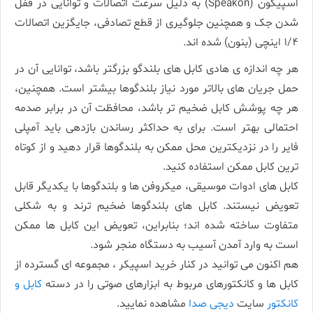
اسپیکون (Speakon) به دلیل سرعت اتصالات و توانایی در قفل
شدن جک و همچنین جلوگیری از قطع تصادفی، جایگزین اتصالات
۱/۴ اینچی (بنون) شده اند.
هر چه اندازه ی هادی کابل­ های بلندگو بزرگتر باشد، توانایی آن در
حمل جریان­ های بالاتر مورد نیاز بلندگوها بیشتر است. همچنین،
هر چه پوشش کابل ضخیم ­تر باشد، محافظت آن در برابر صدمه
احتمالی بهتر است. برای به حداکثر رساندن بازدهی باید آمپلی
فایر را در نزدیک­ترین محل ممکن به بلندگوها قرار دهید و از کوتاه
ترین کابل ممکن استفاده کنید.
کابل ­های ادوات موسیقی، میکروفن ها و بلندگوها با یکدیگر قابل
تعویض نیستند. کابل­ های بلندگوها ضخیم­ ترند و به شکلی
متفاوت ساخته شده ­اند؛ بنابراین، تعویض این کابل­ ها ممکن
است به وارد آمدن آسیب به دستگاه منجر شود.
هم اکنون می توانید در کنار خرید اسپیکر ، مجموعه­ ای گسترده از
کابل ها و کانکتورهای مربوط به ابزارهای صوتی را در دسته
کابل و
کانکتور
سایت
دیجی صدا
مشاهده نمایید.