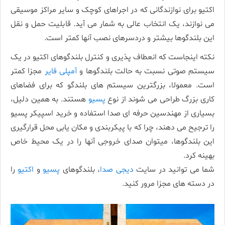
اکتیو برای نوازندگانی که در اجراهای کوچک و سایر مراکز موسیقی
می­ نوازند، یک انتخاب عالی به شمار می آید. قابلیت حمل و نقل
این بلندگوها بیشتر و دردسر­های نصب آن­ها کمتر است.
نکته اینجاست که انعطاف­ پذیری و کنترل بلندگوهای اکتیو در یک
سیستم صوتی نسبت به حالت بلندگوها و
آمپلی فایر
مجزا کمتر
است. معمولا، بزرگترین سیستم­ های بلندگو که برای فضاهای
کاری بزرگ طراحی می ­شوند از نوع
پسیو
هستند. به همین دلیل،
بسیاری از مهندسین حرفه­ ای صدا استفاده و خرید اسپیکر پسیو
را ترجیح می­ دهند، چرا که با پیکربندی و مکان ­یابی محل قرارگیری
این بلندگوها، میتوان صدای خروجی آن­ها را در یک محیط خاص
بهینه کرد.
شما می توانید در سایت
دیجی صدا
، بلندگوهای
پسیو
و
اکتیو
را
در دسته های مجزا مرور کنید.