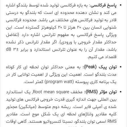
پاسخ فرکانسی
: به بازه فرکانسی تولید شده توسط بلندگو اشاره
می کند و نشان دهنده محدوده ای است که بلندگو به درستی
قادر به تولید فرکانس های مختلف می باشد. محدوده فرکانسی
شنوایی انسان بین ۲۰ هرتز تا ۲۰ کیلوهرتز گسترده است. این
ویژگی پاسخ­ فرکانسی به مفهوم تلرانس اشاره دارد (تفاضل
حداکثر مقدار خروجی با ورودی). اگر مقدار تلرانس ذکر نشده
باشد، مقدار آن را به عنوان تلرانس استاندارد و برابر ±۳ dB
قلمداد می­ کنیم.
توان پیک (Peak):
به معنی حداکثر توان لحظه­ ای کار کوتاه
مدت بلندگو است. اهمیت این ویژگی از اهمیت توانایی کار در
یک برنامه کاری پیوسته (program watt) کمتر است.
توان مؤثر (RMS):
مخفف Root mean square, یک استاندارد
بین المللی جهت اندازه گیری قدرت خروجی فرکانس های تولید
شده ی آمپلی فایر است. ریشه دوم متوسط (میانگین) مجذور
کلیه مقادیر ولتاژهای لحظه ای یک شکل موج است. مقادیر
RMS اسمی توان بلندگو، نسبتا کنسرواتیو هستند. گاهی اوقات