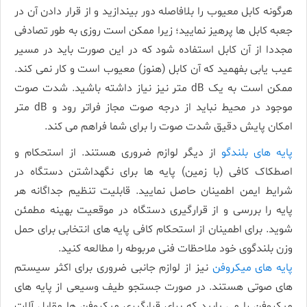
هرگونه کابل معیوب را بلافاصله دور بیندازید و از قرار دادن آن در
جعبه کابل ها پرهیز نمایید؛ زیرا ممکن است روزی به طور تصادفی
مجددا از آن کابل استفاده شود که در این صورت باید در مسیر
عیب­ یابی بفهمید که آن کابل (هنوز) معیوب است و کار نمی­ کند.
ممکن است به یک dB متر نیز نیاز داشته باشید. شدت صوت
موجود در محیط نباید از درجه صوت مجاز فراتر رود و dB متر
امکان پایش دقیق شدت صوت را برای شما فراهم می­ کند.
پایه­ های بلندگو
از دیگر لوازم ضروری هستند. از استحکام و
اصطکاک کافی (با زمین) پایه­ ها برای نگه­داشتن دستگاه در
شرایط ایمن اطمینان حاصل نمایید. قابلیت تنظیم جداگانه هر
پایه را بررسی و از قرارگیری دستگاه در موقعیت بهینه مطمئن
شوید. برای اطمینان از استحکام کافی پایه­ های انتخابی برای حمل
وزن بلندگوی خود ملاحظات فنی مربوطه را مطالعه کنید.
پایه­ های میکروفن
نیز از لوازم جانبی ضروری برای اکثر سیستم
های صوتی هستند. در صورت جستجو طیف وسیعی از پایه­ های
میکروفن را می­ یابید که برای قرارگیری میکروفن­ ها مقابل آلات