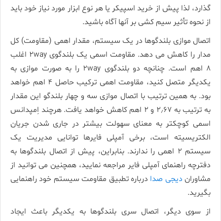
­گذارد، لذا پیش از خرید اسپیکر یا هر نوع ابزار مورد نیاز خود باید
از نحوه تأثیر سیم­ کشی بر آنها آگاه باشید.
اتصال موازی بلندگوها در یک سیستم، مقدار اهمی (مقاومت) کل
مدار را کاهش می دهد. مقاومت اسمی یک بلندگوی ۲way اغلب
۸ اهم است. چنانچه دو بلندگوی ۲way را به صورت موازی به
یکدیگر متصل کنید، مقاومت اهمی ترکیب حاصل ۴ اهم خواهد
بود. به همین ترتیب با اتصال موازی سه و چهار بلندگو این مقدار
به ترتیب به ۲٫۶۷ و ۲ اهم کاهش خواهد یافت. هرچند اِمپدانس
اسمی کوچکتر به معنای سهولت بیشتر در جاری شدن جریان
الکتریسیته است، برخی آمپلی فایرها توانایی مدیریت یک
سیستم ۲ اهمی را ندارند. بنابراین، پیش از اتصال بلندگوها به
دفترچه راهنمای آمپلی فایر مراجعه نمایید، همچنین می توانید از
مشاوران
دیجی صدا
درباره تطبیق مقاومت سیستم خود راهنمایی
بگیرید.
از سوی دیگر، اتصال سری بلندگوها به یکدیگر باعث ایجاد