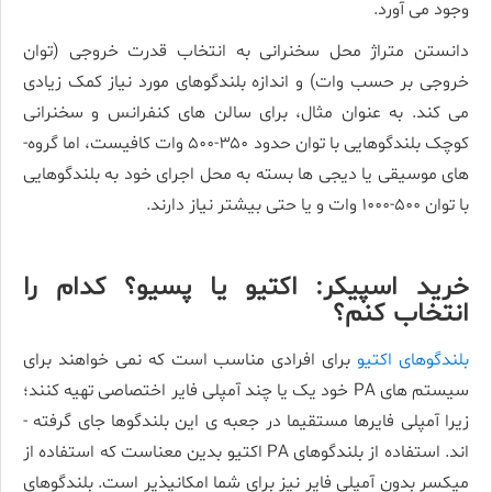
وجود می­ آورد.
دانستن متراژ محل سخنرانی به انتخاب قدرت خروجی (توان
خروجی بر حسب وات) و اندازه بلندگوهای مورد نیاز کمک زیادی
می­ کند. به عنوان مثال، برای سالن­ های کنفرانس و سخنرانی
کوچک بلندگوهایی با توان حدود ۳۵۰-۵۰۰ وات کافیست، اما گروه­
های موسیقی یا دی­جی­ ها بسته به محل اجرای خود به بلندگوهایی
با توان ۵۰۰-۱۰۰۰ وات و یا حتی بیشتر نیاز دارند.
خرید اسپیکر: اکتیو یا پسیو؟ کدام را
انتخاب کنم؟
بلندگوهای اکتیو
برای افرادی مناسب است که نمی­ خواهند برای
سیستم ­های PA خود یک یا چند آمپلی فایر اختصاصی تهیه کنند؛
زیرا آمپلی فایرها مستقیما در جعبه ی این بلندگوها جای گرفته ­
اند. استفاده از بلندگوهای PA اکتیو بدین معناست که استفاده از
میکسر بدون آمپلی فایر نیز برای شما امکان­پذیر است. بلندگوهای