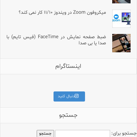
میکروفون Zoom در ویندوز ۱۱/۱۰ کار نمی کند؟
ضبط صفحه نمایش در FaceTime (فیس تایم) با
صدا یا بی صدا
اینستاگرام
برای قیمت و مشخصات کامل،
کلمه «آمپلی» را کامنت کنید.
اگه میکروفون Hollyland داری و تو
طراحی جمع‌وجور، ساختار دقی
دنبال کنید
جستجو
جستجو برای: