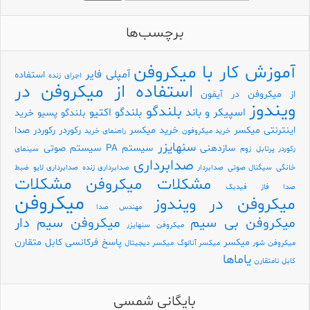
برچسب‌ها
آموزش کار با میکروفن
آمپلی فایر
استفاده
اجرای زنده
استفاده از میکروفن در
از میکروفن در آیفون
ویندوز
بلندگو
اسپیکر و باند
بلندگو اکتیو
بلندگو پسیو
خرید
اینترنتی میکسر
خرید میکسر
رکوردر
رکوردر صدا
خرید میکروفون
راهنمای خرید
سنهایزر
سازدهنی
سیستم PA
سیستم صوتی
رکوردر پرتابل
زوم
سینمای
صدابرداری
خانگی
سیگنال صوتی
صدابردار
صدابرداری زنده
صدابرداری لایو
ضبط
مشکلات
مشکلات میکروفن
صدا
فاز
فیدبک
میکروفن
میکروفن در ویندوز
مهندس صدا
میکروفن بی سیم
میکروفن سیم دار
میکروفن سنهایزر
میکسر
پاسخ فرکانسی
کابل متقارن
میکروفن شور
میکسر آنالوگ
میکسر دیجیتال
یاماها
کابل نامتقارن
بایگانی شمسی