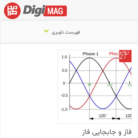
فهرست ناوبری
ژوئن
27
فاز و جابجایی فاز