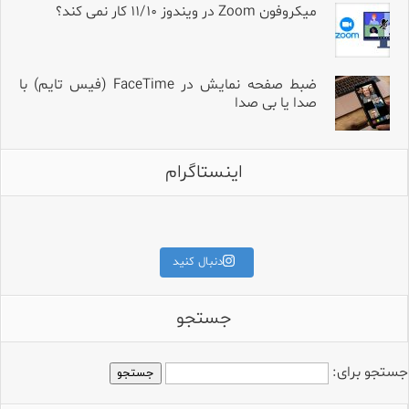
میکروفون Zoom در ویندوز ۱۱/۱۰ کار نمی کند؟
ضبط صفحه نمایش در FaceTime (فیس تایم) با
صدا یا بی صدا
اینستاگرام
برای قیمت و مشخصات کامل،
کلمه «آمپلی» را کامنت کنید.
اگه میکروفون Hollyland داری و تو
طراحی جمع‌وجور، ساختار دقی
دنبال کنید
جستجو
جستجو برای: