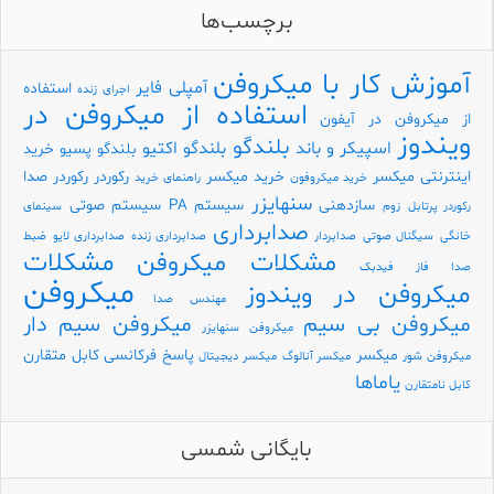
برچسب‌ها
آموزش کار با میکروفن
آمپلی فایر
استفاده
اجرای زنده
استفاده از میکروفن در
از میکروفن در آیفون
ویندوز
بلندگو
اسپیکر و باند
بلندگو اکتیو
بلندگو پسیو
خرید
اینترنتی میکسر
خرید میکسر
رکوردر
رکوردر صدا
خرید میکروفون
راهنمای خرید
سنهایزر
سازدهنی
سیستم PA
سیستم صوتی
رکوردر پرتابل
زوم
سینمای
صدابرداری
خانگی
سیگنال صوتی
صدابردار
صدابرداری زنده
صدابرداری لایو
ضبط
مشکلات
مشکلات میکروفن
صدا
فاز
فیدبک
میکروفن
میکروفن در ویندوز
مهندس صدا
میکروفن بی سیم
میکروفن سیم دار
میکروفن سنهایزر
میکسر
پاسخ فرکانسی
کابل متقارن
میکروفن شور
میکسر آنالوگ
میکسر دیجیتال
یاماها
کابل نامتقارن
بایگانی شمسی