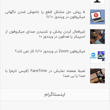
۵ روش حل مشکل قطع یا خاموش شدن ناگهانی
میکروفون در ویندوز ۱۱/۱۰
غیرفعال کردن پخش و شنیدن صدای میکروفون از
اسپیکر یا هدفون در ویندوز ۱۰
میکروفون Zoom در ویندوز ۱۱/۱۰ کار نمی کند؟
ضبط صفحه نمایش در FaceTime (فیس تایم) با
صدا یا بی صدا
اینستاگرام
برای قیمت و مشخصات کامل،
کلمه «آمپلی» را کامنت کنید.
اگه میکروفون Hollyland داری و تو