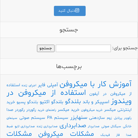
طراحی جمع‌وجور، ساختار دقی
دنبال کنید
جستجو
جستجو برای:
برچسب‌ها
آموزش کار با میکروفن
آمپلی فایر
استفاده
اجرای زنده
استفاده از میکروفن در
از میکروفن در آیفون
ویندوز
بلندگو
اسپیکر و باند
بلندگو اکتیو
بلندگو پسیو
خرید
اینترنتی میکسر
خرید میکسر
رکوردر
رکوردر صدا
خرید میکروفون
راهنمای خرید
سنهایزر
سازدهنی
سیستم PA
سیستم صوتی
رکوردر پرتابل
زوم
سینمای
صدابرداری
خانگی
سیگنال صوتی
صدابردار
صدابرداری زنده
صدابرداری لایو
ضبط
مشکلات
مشکلات میکروفن
صدا
فاز
فیدبک