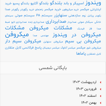
ویندوز
بلندگو
اسپیکر و باند
بلندگو اکتیو
بلندگو پسیو
خرید
اینترنتی میکسر
خرید میکسر
رکوردر
رکوردر صدا
خرید میکروفون
راهنمای خرید
سنهایزر
سازدهنی
سیستم PA
سیستم صوتی
رکوردر پرتابل
زوم
سینمای
صدابرداری
خانگی
سیگنال صوتی
صدابردار
صدابرداری زنده
صدابرداری لایو
ضبط
مشکلات
مشکلات میکروفن
صدا
فاز
فیدبک
میکروفن
میکروفن در ویندوز
مهندس صدا
میکروفن بی سیم
میکروفن سیم دار
میکروفن سنهایزر
میکسر
پاسخ فرکانسی
کابل متقارن
میکروفن شور
میکسر آنالوگ
میکسر دیجیتال
یاماها
کابل نامتقارن
بایگانی شمسی
اردیبهشت ۱۴۰۳
فروردین ۱۴۰۳
اسفند ۱۴۰۲
بهمن ۱۴۰۲