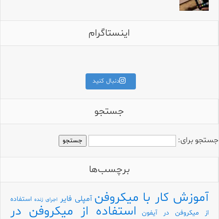
اینستاگرام
برای قیمت و مشخصات کامل،
کلمه «آمپلی» را کامنت کنید.
اگه میکروفون Hollyland داری و تو
طراحی جمع‌وجور، ساختار دقی
دنبال کنید
جستجو
جستجو برای:
برچسب‌ها
آموزش کار با میکروفن
آمپلی فایر
استفاده
اجرای زنده
استفاده از میکروفن در
از میکروفن در آیفون