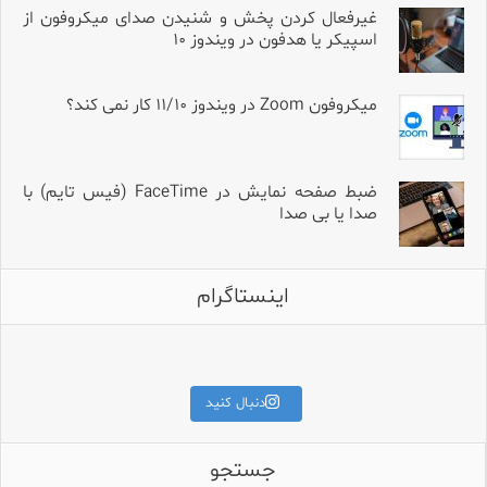
غیرفعال کردن پخش و شنیدن صدای میکروفون از
اسپیکر یا هدفون در ویندوز ۱۰
میکروفون Zoom در ویندوز ۱۱/۱۰ کار نمی کند؟
ضبط صفحه نمایش در FaceTime (فیس تایم) با
صدا یا بی صدا
اینستاگرام
برای قیمت و مشخصات کامل،
کلمه «آمپلی» را کامنت کنید.
اگه میکروفون Hollyland داری و تو
طراحی جمع‌وجور، ساختار دقی
دنبال کنید
جستجو