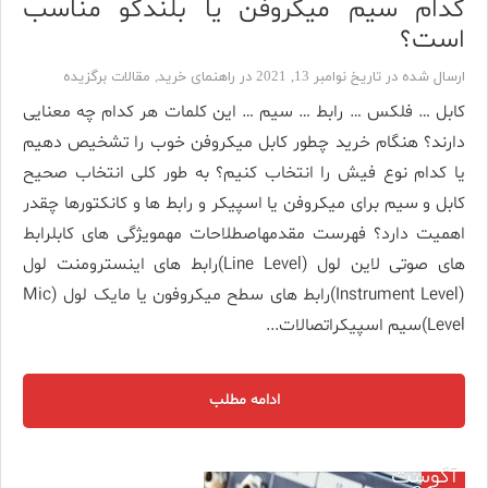
کدام سیم میکروفن یا بلندگو مناسب
است؟
ارسال شده در تاریخ نوامبر 13, 2021 در
راهنمای خرید
,
مقالات برگزیده
کابل … فلکس … رابط … سیم … این کلمات هر کدام چه معنایی
دارند؟ هنگام خرید چطور کابل میکروفن خوب را تشخیص دهیم
یا کدام نوع فیش را انتخاب کنیم؟ به طور کلی انتخاب صحیح
کابل و سیم برای میکروفن یا اسپیکر و رابط ها و کانکتورها چقدر
اهمیت دارد؟ فهرست مقدمهاصطلاحات مهمویژگی های کابلرابط
های صوتی لاین لول (Line Level)رابط های اینسترومنت لول
(Instrument Level)رابط های سطح میکروفون یا مایک لول (Mic
Level)سیم اسپیکراتصالات...
ادامه مطلب
آگوست