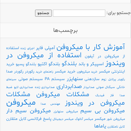
جستجو برای:
برچسب‌ها
آموزش کار با میکروفن
آمپلی فایر
استفاده
اجرای زنده
استفاده از میکروفن در
از میکروفن در آیفون
ویندوز
بلندگو
اسپیکر و باند
بلندگو اکتیو
بلندگو پسیو
خرید
اینترنتی میکسر
خرید میکسر
رکوردر
رکوردر صدا
خرید میکروفون
راهنمای خرید
سنهایزر
سازدهنی
سیستم PA
سیستم صوتی
رکوردر پرتابل
زوم
سینمای
صدابرداری
خانگی
سیگنال صوتی
صدابردار
صدابرداری زنده
صدابرداری لایو
ضبط
مشکلات
مشکلات میکروفن
صدا
فاز
فیدبک
میکروفن
میکروفن در ویندوز
مهندس صدا
میکروفن بی سیم
میکروفن سیم دار
میکروفن سنهایزر
میکسر
پاسخ فرکانسی
کابل متقارن
میکروفن شور
میکسر آنالوگ
میکسر دیجیتال
یاماها
کابل نامتقارن