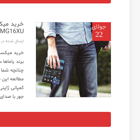
جولای
MG16XU یاماها
22
ارسال شده در تاریخ 
خرید میکسر 
برند یاماها
چنانچه شما 
مطالعه این م
جور با صدای 