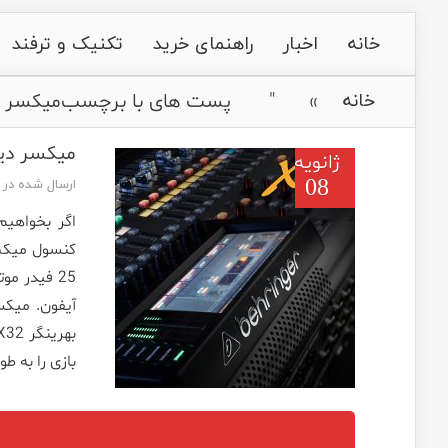
خانه
اخبار
راهنمای خرید
تکنیک و ترفند
»
"
پست های با برچسب
میکسر د
خانه
میکسر دیجیتال بهرینگر X32
ژانویه
08
ارسال شده در تاریخ ژ
بازی را به ط