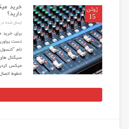
خرید میک
ژوئن
دارید؟
15
ارسال شده در تاریخ ژ
برای خرید م
نام “کنسول 
سیگنال­ های 
میکس­ کردن ب
خطوط اتصال 