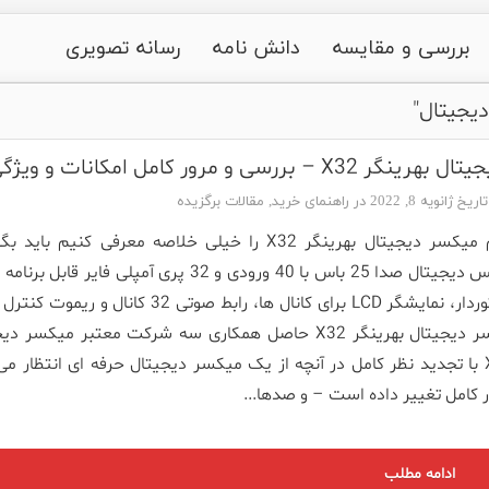
بررسی و مقایسه
دانش نامه
رسانه تصویری
یجیتال"
 – بررسی و مرور کامل امکانات و ویژگی ها
انویه 8, 2022 در
راهنمای خرید
,
مقالات برگزیده
اگر بخواهیم میکسر دیجیتال بهرینگر X32 را خیلی خلاصه معرفی کنیم بای
کنسول میکس دیجیتال صدا 25 باس با 40 ورودی و 32 پری آمپلی فایر قابل
25 فیدر موتوردار، نمایشگر LCD برای کانال ها، رابط صوتی 32 کانال و ر
آیفون. میکسر دیجیتال بهرینگر X32 حاصل همکاری سه شرکت معتبر میکسر 
بهرینگر X32 با تجدید نظر کامل در آنچه از یک میکسر دیجیتال حرفه ای انتظار می
ور کامل تغییر داده است – و صدها...
ادامه مطلب