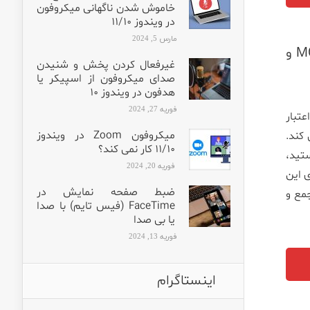
خاموش شدن ناگهانی میکروفون
در ویندوز ۱۱/۱۰
مارس 5, 2024
خرید میکسر یاماها – پیشنهاد و بررسی کاربردی میکسرهای MG06X و
غیرفعال کردن پخش و شنیدن
صدای میکروفون از اسپیکر یا
هدفون در ویندوز ۱۰
فوریه 27, 2024
تبار
میکروفون Zoom در ویندوز
کند.
۱۱/۱۰ کار نمی کند؟
تید،
فوریه 20, 2024
ی این
ضبط صفحه نمایش در
MG – یک میکسر جمع و
FaceTime (فیس تایم) با صدا
یا بی صدا
فوریه 13, 2024
اینستاگرام