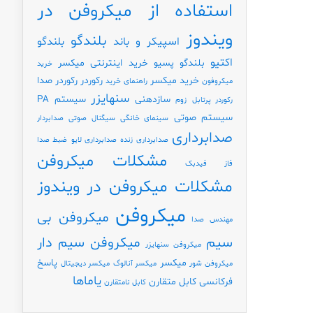
استفاده از میکروفن در
ویندوز
بلندگو
اسپیکر و باند
بلندگو
اکتیو
بلندگو پسیو
خرید اینترنتی میکسر
خرید
خرید میکسر
رکوردر
رکوردر صدا
میکروفون
راهنمای خرید
سنهایزر
سازدهنی
سیستم PA
رکوردر پرتابل
زوم
سیستم صوتی
سینمای خانگی
سیگنال صوتی
صدابردار
صدابرداری
صدابرداری زنده
صدابرداری لایو
ضبط صدا
مشکلات میکروفن
فاز
فیدبک
مشکلات میکروفن در ویندوز
میکروفن
میکروفن بی
مهندس صدا
سیم
میکروفن سیم دار
میکروفن سنهایزر
میکسر
پاسخ
میکروفن شور
میکسر آنالوگ
میکسر دیجیتال
یاماها
فرکانسی
کابل متقارن
کابل نامتقارن