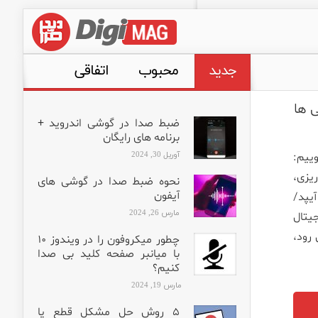
جدید
محبوب
اتفاقی
ضبط صدا در گوشی اندروید +
برنامه های رایگان
آوریل 30, 2024
د بگوییم:
 برنامه ریزی،
نحوه ضبط صدا در گوشی های
آیفون
یموت کنترل آیپد/
مارس 26, 2024
دیجیتال
 رود،
چطور میکروفون را در ویندوز ۱۰
با میانبر صفحه کلید بی صدا
کنیم؟
مارس 19, 2024
۵ روش حل مشکل قطع یا