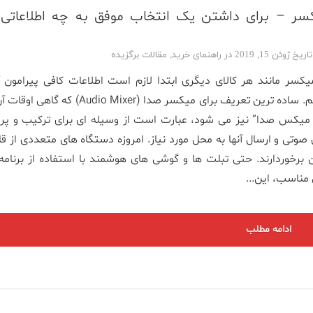
سر – برای داشتن یک انتخاب موفق به چه اطلاعاتی ن
اگه می‌خو
فیش و کان
وئن 15, 2019 در
راهنمای خرید
,
مقالات برگزیده
یکسر مانند هر کالای دیگری ابتدا لازم است اطلاعات کافی پیرامون آ
دست بیاوریم. ساده ترین تعریف برای میکسر صدا (Audio Mixer) که گ
میکس صدا” نیز می شود، عبارت است از وسیله ای برای ترکیب و پر
صوتی و ارسال آنها به محل مورد نیاز. امروزه دستگاه های متعددی از ق
رخوردارند. حتی تبلت­ ها و گوشی ­های هوشمند با استفاده از برنامه 
مناسب، این...
ادامه مطلب