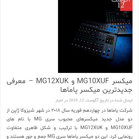
آگوست
12
میکسر MG10XUF و MG12XUK – معرفی
جدیدترین میکسر یاماها
ارسال شده در تاریخ آگوست 12, 2018 در
اخبار
شرکت یاماها در چهاردهم فوریه سال ۲۰۱۸ در شهر شیزوکا ژاپن از
دو مدل جدید میکسرهای محبوب سری MG با نام های
MG10XUF و MG12XUK با ترکیب و شکل ظاهری متفاوت
رونمایی کرد. این دو میکسر یاماها سری MG جمع و جور هستند و