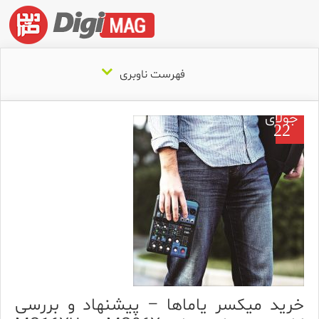
فهرست ناوبری
جولای
22
خرید میکسر یاماها – پیشنهاد و بررسی