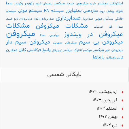
اینترنتی میکسر
خرید میکسر
رکوردر
رکوردر صدا
خرید میکروفون
راهنمای خرید
سنهایزر
سازدهنی
سیستم PA
سیستم صوتی
رکوردر پرتابل
زوم
سینمای
صدابرداری
خانگی
سیگنال صوتی
صدابردار
صدابرداری زنده
صدابرداری لایو
ضبط
مشکلات
مشکلات میکروفن
صدا
فاز
فیدبک
میکروفن
میکروفن در ویندوز
مهندس صدا
میکروفن بی سیم
میکروفن سیم دار
میکروفن سنهایزر
میکسر
پاسخ فرکانسی
کابل متقارن
میکروفن شور
میکسر آنالوگ
میکسر دیجیتال
یاماها
کابل نامتقارن
بایگانی شمسی
اردیبهشت ۱۴۰۳
فروردین ۱۴۰۳
اسفند ۱۴۰۲
بهمن ۱۴۰۲
دی ۱۴۰۲