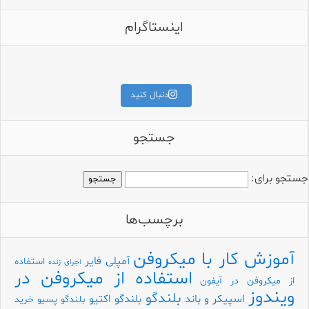
اینستاگرام
برای قیمت و مشخصات کامل،
کلمه «آمپلی» را کامنت کنید.
اگه میکروفون Hollyland داری و تو
طراحی جمع‌وجور، ساختار دقی
دنبال کنید
جستجو
جستجو برای:
برچسب‌ها
آموزش کار با میکروفن
آمپلی فایر
استفاده
اجرای زنده
استفاده از میکروفن در
از میکروفن در آیفون
ویندوز
بلندگو
اسپیکر و باند
بلندگو اکتیو
بلندگو پسیو
خرید