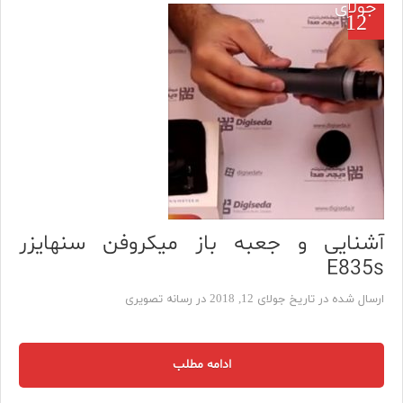
جولای
12
آشنایی و جعبه باز میکروفن سنهایزر
E835s
ارسال شده در تاریخ جولای 12, 2018 در
رسانه تصویری
ادامه مطلب