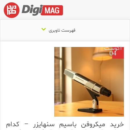
فهرست ناوبری
آگوست
04
خرید میکروفن باسیم سنهایزر – کدام