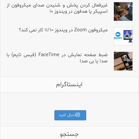
غیرفعال کردن پخش و شنیدن صدای میکروفون از
اسپیکر یا هدفون در ویندوز ۱۰
میکروفون Zoom در ویندوز ۱۱/۱۰ کار نمی کند؟
ضبط صفحه نمایش در FaceTime (فیس تایم) با
صدا یا بی صدا
اینستاگرام
برای قیمت و مشخصات کامل،
کلمه «آمپلی» را کامنت کنید.
اگه میکروفون Hollyland داری و تو
طراحی جمع‌وجور، ساختار دقی
دنبال کنید
جستجو