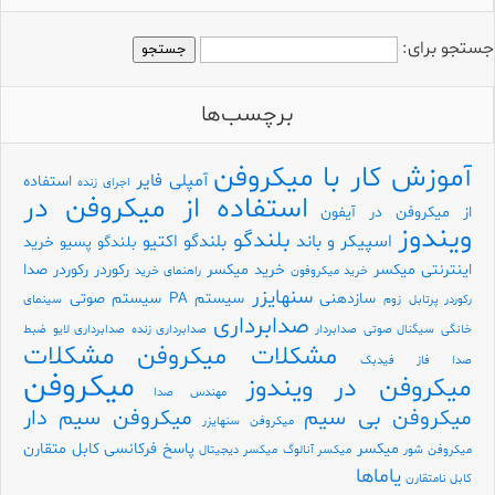
جستجو برای:
برچسب‌ها
آموزش کار با میکروفن
آمپلی فایر
استفاده
اجرای زنده
استفاده از میکروفن در
از میکروفن در آیفون
ویندوز
بلندگو
اسپیکر و باند
بلندگو اکتیو
بلندگو پسیو
خرید
اینترنتی میکسر
خرید میکسر
رکوردر
رکوردر صدا
خرید میکروفون
راهنمای خرید
سنهایزر
سازدهنی
سیستم PA
سیستم صوتی
رکوردر پرتابل
زوم
سینمای
صدابرداری
خانگی
سیگنال صوتی
صدابردار
صدابرداری زنده
صدابرداری لایو
ضبط
مشکلات
مشکلات میکروفن
صدا
فاز
فیدبک
میکروفن
میکروفن در ویندوز
مهندس صدا
میکروفن بی سیم
میکروفن سیم دار
میکروفن سنهایزر
میکسر
پاسخ فرکانسی
کابل متقارن
میکروفن شور
میکسر آنالوگ
میکسر دیجیتال
یاماها
کابل نامتقارن