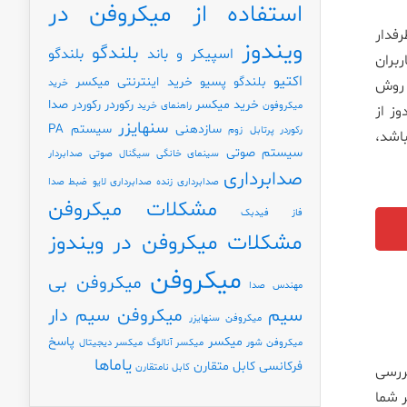
استفاده از میکروفن در
ی پرطرفدار
ویندوز
بلندگو
اسپیکر و باند
بلندگو
ربران
اکتیو
بلندگو پسیو
خرید اینترنتی میکسر
مشکل روش
خرید
خرید میکسر
رکوردر
رکوردر صدا
میکروفون
راهنمای خرید
نکردن میکروفون Zoom در ویندوز از
سنهایزر
سازدهنی
سیستم PA
رکوردر پرتابل
زوم
اشته باشد،
سیستم صوتی
سینمای خانگی
سیگنال صوتی
صدابردار
صدابرداری
صدابرداری زنده
صدابرداری لایو
ضبط صدا
مشکلات میکروفن
فاز
فیدبک
مشکلات میکروفن در ویندوز
میکروفن
میکروفن بی
مهندس صدا
سیم
میکروفن سیم دار
میکروفن سنهایزر
میکسر
پاسخ
میکروفن شور
میکسر آنالوگ
میکسر دیجیتال
یاماها
فرکانسی
کابل متقارن
کابل نامتقارن
ررسی
 شما