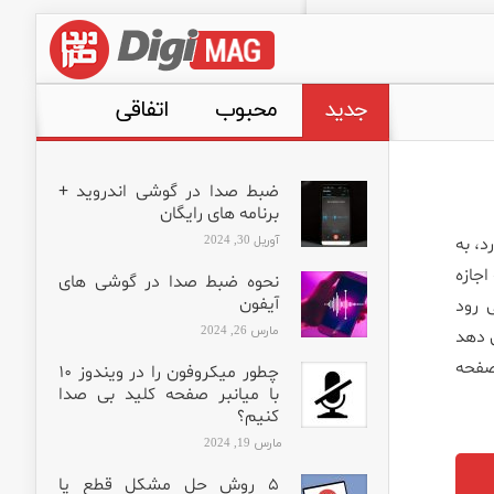
جدید
محبوب
اتفاقی
ضبط صدا در گوشی اندروید +
برنامه های رایگان
آوریل 30, 2024
د، به
جازه
نحوه ضبط صدا در گوشی های
آیفون
 رود
مارس 26, 2024
ب می دهد
 صفحه
چطور میکروفون را در ویندوز ۱۰
با میانبر صفحه کلید بی صدا
کنیم؟
مارس 19, 2024
۵ روش حل مشکل قطع یا