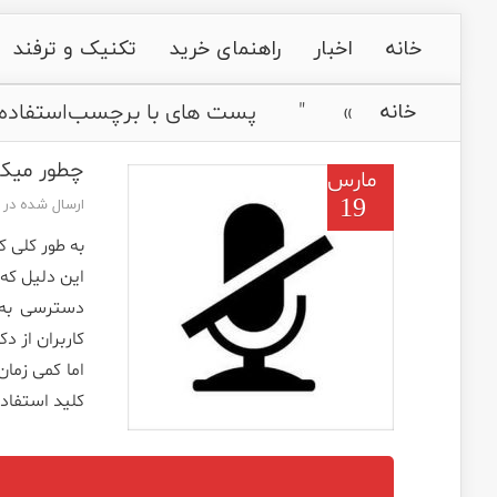
خانه
اخبار
راهنمای خرید
تکنیک و ترفند
»
"
پست های با برچسب
استفاده 
خانه
چطور میکروفون را در وی
مارس
19
ارسال شده در تاریخ 
به طور کلی ک
این دلیل که
دسترسی به آ
اما کمی زما
کلید استفاده 