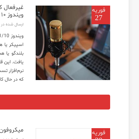
غیرفعال ک
فوریه
ویندوز ۱۰
27
ارسال شده در تاریخ 
اسپیکر یا ه
یافت. این ق
نرم‌افزار تس
که در حال کا
میکروفون Zoom در ویندوز ۱۱/۱۰ کار نمی 
فوریه