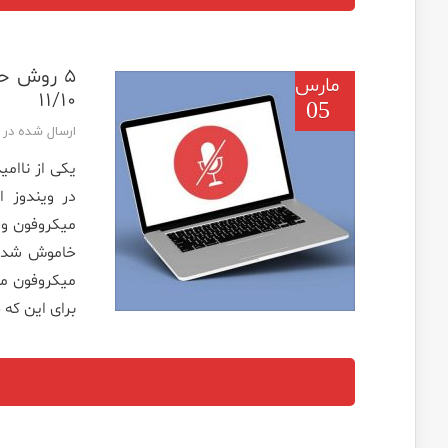
۵ روش ح
مارس
۱۱/۱۰
05
ارسال شده در تاریخ 
یکی از ناامی
در ویندوز 
میکروفون وی
خاموش شدن خ
برای این که 