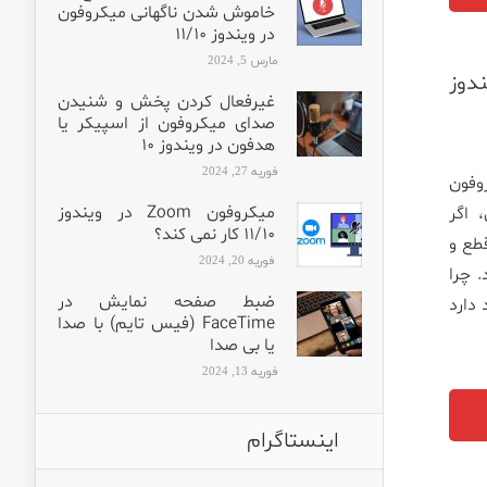
خاموش شدن ناگهانی میکروفون
در ویندوز ۱۱/۱۰
مارس 5, 2024
دوز
غیرفعال کردن پخش و شنیدن
صدای میکروفون از اسپیکر یا
هدفون در ویندوز ۱۰
فوریه 27, 2024
روفون
میکروفون Zoom در ویندوز
 اگر
۱۱/۱۰ کار نمی کند؟
طع و
فوریه 20, 2024
 چرا
ضبط صفحه نمایش در
ود دارد
FaceTime (فیس تایم) با صدا
یا بی صدا
فوریه 13, 2024
اینستاگرام