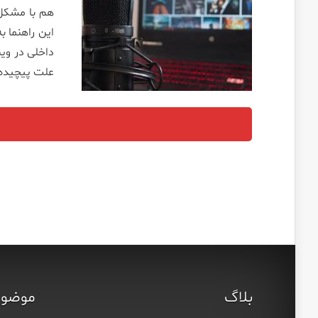
این راهنما 
علت پیچیده ا
بلاگ
موضوع